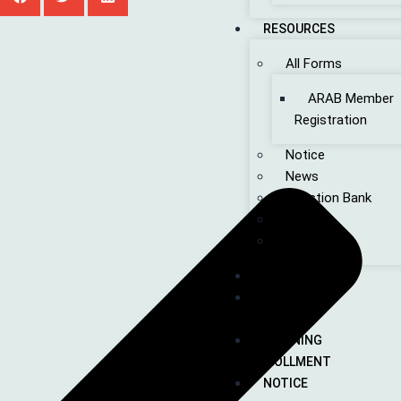
RESOURCES
All Forms
ARAB Member
Registration
Notice
News
Question Bank
Quiz
FAQ
CONTACT
CALL SIGN
DATABASE
TRAINING
ENROLLMENT
NOTICE