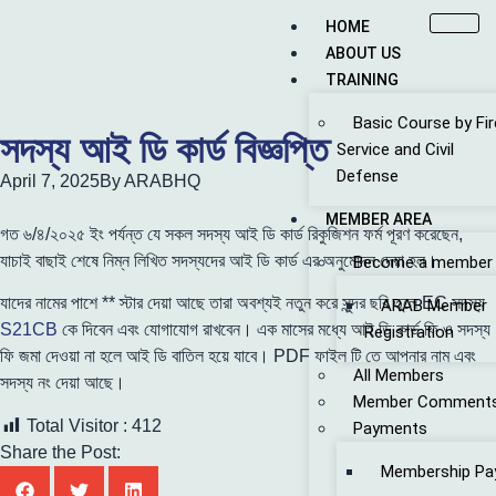
HOME
ABOUT US
TRAINING
Basic Course by Fir
সদস্য আই ডি কার্ড বিজ্ঞপ্তি
Service and Civil
Defense
April 7, 2025
By
ARABHQ
MEMBER AREA
গত ৬/৪/২০২৫ ইং পর্যন্ত যে সকল সদস্য আই ডি কার্ড রিকুজিশন ফর্ম পূরণ করেছেন,
যাচাই বাছাই শেষে নিম্ন লিখিত সদস্যদের আই ডি কার্ড এর অনুমোদন দেয়া হল।
Become a member
যাদের নামের পাশে ** স্টার দেয়া আছে তারা অবশ্যই নতুন করে সুন্দর ছবি তুলে EC সদস্য
ARAB Member
S21CB
কে দিবেন এবং যোগাযোগ রাখবেন। এক মাসের মধ্যে আই ডি কার্ড ফি ও সদস্য
Registration
ফি জমা দেওয়া না হলে আই ডি বাতিল হয়ে যাবে। PDF ফাইল টি তে আপনার নাম এবং
All Members
সদস্য নং দেয়া আছে।
Member Comment
Total Visitor :
412
Payments
Share the Post:
Membership Pa